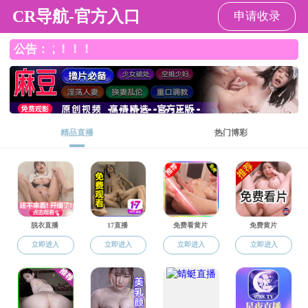
成人直播网站
党校工作
当前位置：
成人直播网站
>
党建工作
>
党校工作
>
正文
学院第二十一期党校入党积极分子培训班顺利
举办