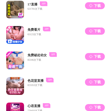
用”等主题，结合自身实际，进行深入讨论，力争
将党的理论知识内化于心，外化于行，学深悟透、
融会贯通，深化党性教育，提高思想觉悟，增强自
觉性和坚定性。