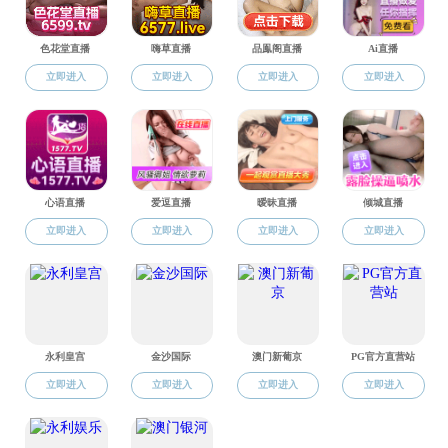
党条件和程序”“党的纪律与作风”等专题。学员们
深入领悟了党的理论知识，了解了党的光辉历史和
共产党人的初心使命，更加坚定了加入中国共产党
的决心和为共产主义事业奋斗终身的信念。